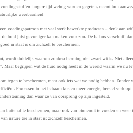
voedingsstoffen langere tijd weinig worden gegeten, neemt hun aanwezi
atuurlijke weerbaarheid.
t een voedingspatroon met veel sterk bewerkte producten – denk aan wi
– de huid juist gevoeliger kan maken voor zon. De balans verschuift da
oed in staat is om zichzelf te beschermen.
eemt, wordt duidelijk waarom zonbescherming niet zwart-wit is. Niet allee
”. Maar begrijpen wat de huid nodig heeft in de wereld waarin we nu le
ets om tegen te beschermen, maar ook iets wat we nodig hebben. Zonder 
efficiënt. Processen in het lichaam kosten meer energie, herstel verloopt
ondersteuning dan waar ze van oorsprong op zijn ingesteld.
van buitenaf te beschermen, maar ook van binnenuit te voeden en weer t
van nature toe in staat is: zichzelf beschermen.