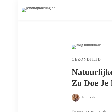
GEZONDHEID
Natuurlij
Zo Doe Je 
Nutrikids
En ineens voelt het alsof 