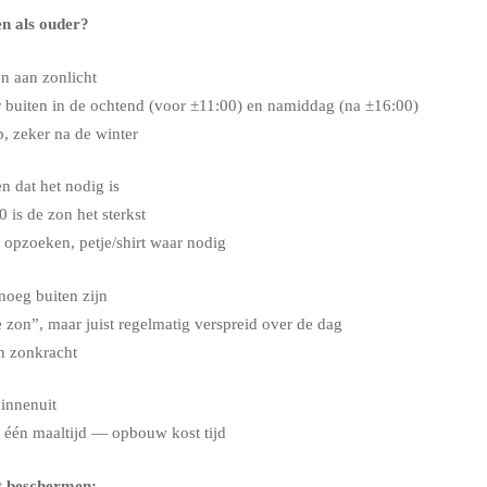
en als ouder?
n aan zonlicht
 buiten in de ochtend (voor ±11:00) en namiddag (na ±16:00)
, zeker na de winter
 dat het nodig is
is de zon het sterkst
opzoeken, petje/shirt waar nodig
noeg buiten zijn
e zon”, maar juist regelmatig verspreid over de dag
n zonkracht
innenuit
 één maaltijd — opbouw kost tijd
pt beschermen: