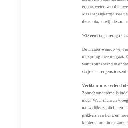
ergens weten we: die kwe
Maar tegelijkertijd voelt 
decennia, terwijl de zon 
Wie een stapje terug doet,
De manier waarop wij van
oorsprong mee omgaat. En
want zonnebrand is onnatu
sta je daar ergens tusseni
Verklaar onze vriend niet
Zonnebrandcrème ís inderd
meer. Waar mensen vroeger
nauwelijks zonlicht, en i
prikkels van licht, en moe
kinderen ook in de zomer