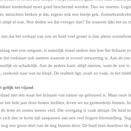
tsbare kinderhuid moet goed beschermd worden. Dus we smeren. Logisc
het, misschien herken je dat, ergens ook een beetje gek. Zonnebrandcrème
er altijd al was. Hoe deden we dat vroeger dan? En waarom lijkt het nu 
 ziet dat het verhaal van zon en huid veel groter is dan alleen zonnebra
daag met zon omgaan, is namelijk totaal anders dan hoe het lichaam (e
 dat verklaart ook meteen waarom er zoveel verwarring is. Aan de ene k
urlijk en schadelijk. Aan de andere kant: altijd smeren, want de zon is 
n, zoekend naar wat nu klopt. De realiteit ligt, zoals zo vaak, in het mid
 gelijk tot vijand
aad niet iets waar het lichaam van nature op gebouwd is. Maar onze leef
 het hele jaar door buiten leefden, leven we nu grotendeels binnen. In
n de lente en zomer ineens veel. Die overgang is vaak abrupt. De huid 
t zich dan in korte tijd aanpassen aan een veel hogere blootstelling. Teg
 nog een groot deel van de dag binnen door. De huid mist daardoor de 