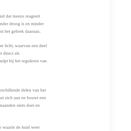
nd dat ineens reageert
inder droog is en minder
ist het gebrek daaraan.
an licht, waarvan een deel
t direct als
elpt bij het reguleren van
rschillende delen van het
past zich aan en bouwt een
e maanden niets doet en
de waarin de huid weer