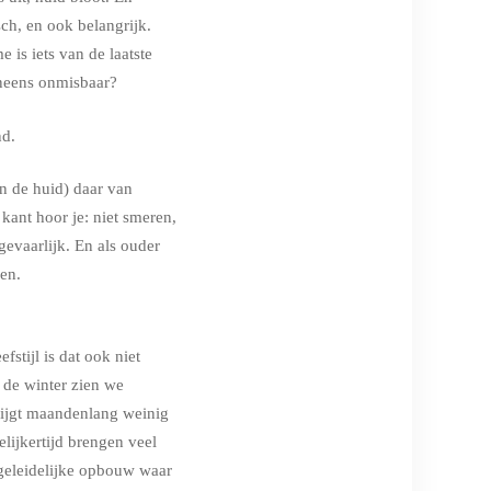
h, en ook belangrijk.
 is iets van de laatste
ineens onmisbaar?
nd.
n de huid) daar van
ant hoor je: niet smeren,
gevaarlijk. En als ouder
den.
stijl is dat ook niet
 de winter zien we
krijgt maandenlang weinig
elijkertijd brengen veel
geleidelijke opbouw waar