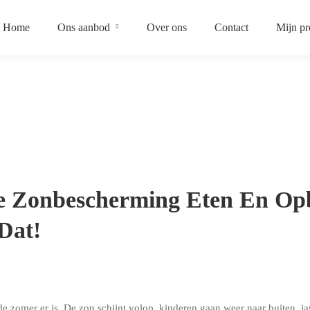
Home
Ons aanbod
Over ons
Contact
Mijn pr
ke Zonbescherming Eten En O
Dat!
de zomer er is. De zon schijnt volop, kinderen gaan weer naar buiten, jas