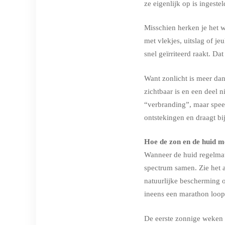
ze eigenlijk op is ingestel
Misschien herken je het w
met vlekjes, uitslag of j
snel geïrriteerd raakt. Da
Want zonlicht is meer dan
zichtbaar is en een deel ni
“verbranding”, maar speel
ontstekingen en draagt bi
Hoe de zon en de huid 
Wanneer de huid regelmati
spectrum samen. Zie het a
natuurlijke bescherming op
ineens een marathon loopt
De eerste zonnige weken v