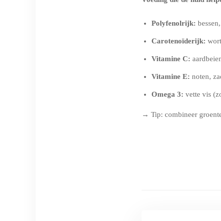
Polyfenolrijk:
bessen,
Carotenoïderijk:
wort
Vitamine C:
aardbeien,
Vitamine E:
noten, za
Omega 3:
vette vis (z
→ Tip: combineer groente 