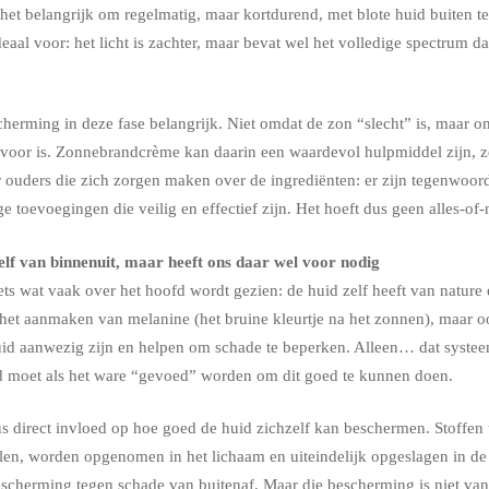
het belangrijk om regelmatig, maar kortdurend, met blote huid buiten te
deaal voor: het licht is zachter, maar bevat wel het volledige spectrum d
escherming in deze fase belangrijk. Niet omdat de zon “slecht” is, maar o
 voor is. Zonnebrandcrème kan daarin een waardevol hulpmiddel zijn, 
or ouders die zich zorgen maken over de ingrediënten: er zijn tegenwoor
toevoegingen die veilig en effectief zijn. Het hoeft dus geen alles-of-n
lf van binnenuit, maar heeft ons daar wel voor nodig
 iets wat vaak over het hoofd wordt gezien: de huid zelf heeft van natu
 het aanmaken van melanine (het bruine kleurtje na het zonnen), maar o
huid aanwezig zijn en helpen om schade te beperken. Alleen… dat systee
id moet als het ware “gevoed” worden om dit goed te kunnen doen.
us direct invloed op hoe goed de huid zichzelf kan beschermen. Stoffen 
len, worden opgenomen in het lichaam en uiteindelijk opgeslagen in de
bescherming tegen schade van buitenaf. Maar die bescherming is niet va