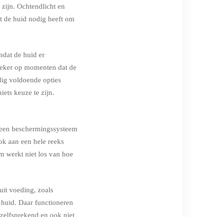
 zijn. Ochtendlicht en
at de huid nodig heeft om
mdat de huid er
zeker op momenten dat de
dig voldoende opties
iets keuze te zijn.
re een beschermingssysteem
ok aan een hele reeks
m werkt niet los van hoe
uit voeding, zoals
 huid. Daar functioneren
nzelfsprekend en ook niet