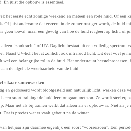
d. En juist die opbouw is essentieel.
el: het eerste echt zonnige weekend en meteen een rode huid. Of een ki
euk. Of juist andersom: dat eczeem in de zomer rustiger wordt, de huid m
t is geen toeval, maar een gevolg van hoe de huid reageert op licht, of ju
 alleen “zonkracht” of UV. Daglicht bestaat uit een volledig spectrum v
et. Naast UV-licht bevat zonlicht ook infrarood licht. Dit deel voel je nie
t wel een belangrijke rol in de huid. Het ondersteunt herstelprocessen, h
j aan de algehele weerbaarheid van de huid.
met elkaar samenwerken
g en gedoseerd wordt blootgesteld aan natuurlijk licht, werken deze ve
ls een soort training: de huid leert omgaan met zon. Ze wordt sterker, 
. Maar net als bij trainen werkt dat alleen als er opbouw is. Niet als j
. Dat is precies wat er vaak gebeurt na de winter.
an het jaar zijn daarmee eigenlijk een soort “voorseizoen”. Een perio