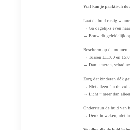
Wat kun je praktisch do
Laat de huid rustig wenne
→ Ga dagelijks even naar
→ Bouw dit geleidelijk op
Bescherm op de momenten
→ Tussen ±11:00 en 15:00 
→ Dan: smeren, schaduw 
Zorg dat kinderen óók ge
→ Niet alleen “in de voll
→ Licht = meer dan allee
Ondersteun de huid van b
→ Denk in weken, niet in
Voeding die de huid hel