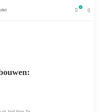
ofiel
pbouwen:
 uit, huid bloot. En