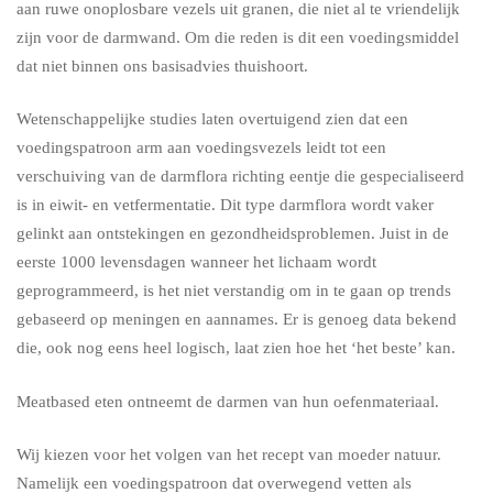
aan ruwe onoplosbare vezels uit granen, die niet al te vriendelijk
zijn voor de darmwand. Om die reden is dit een voedingsmiddel
dat niet binnen ons basisadvies thuishoort.
Wetenschappelijke studies laten overtuigend zien dat een
voedingspatroon arm aan voedingsvezels leidt tot een
verschuiving van de darmflora richting eentje die gespecialiseerd
is in eiwit- en vetfermentatie. Dit type darmflora wordt vaker
gelinkt aan ontstekingen en gezondheidsproblemen. Juist in de
eerste 1000 levensdagen wanneer het lichaam wordt
geprogrammeerd, is het niet verstandig om in te gaan op trends
gebaseerd op meningen en aannames. Er is genoeg data bekend
die, ook nog eens heel logisch, laat zien hoe het ‘het beste’ kan.
Meatbased eten ontneemt de darmen van hun oefenmateriaal.
Wij kiezen voor het volgen van het recept van moeder natuur.
Namelijk een voedingspatroon dat overwegend vetten als