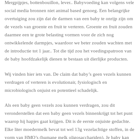
Mergpijpjes, bottenbouillon, lever.. Babyvoeding kan volgens vele
social media bronnen niet animal based genoeg. Een belangrijke
overtuiging zou zijn dat de darmen van een baby te onrijp zijn om
de vezels van groente en fruit te verteren. Groente en fruit zouden
daarmee een te grote belasting vormen voor de zich nog
ontwikkelende darmpjes, waardoor we beter zouden wachten met
de introductie tot 1 jaar.. Tot die tijd zou het voedingspatroon van
de baby hoofdzakelijk dienen te bestaan uit dierlijke producten.
Wij vinden hier iets van. De claim dat baby’s geen vezels kunnen
verdragen of verteren is evolutionair, fysiologisch en
microbiologisch onjuist en potentieel schadelijk.
Als een baby geen vezels zou kunnen verdragen, zou dit
veronderstellen dat een baby geen vezels binnenkrijgt tot het punt
waarop hij hapjes gaat krijgen. Dit is de eerste onjuiste gedachte.
Elke liter moedermelk bevat tot wel 13g vezelachtige stoffen, in de
vorm van HMO’s (humane melk oligosacchariden). Je baby kan